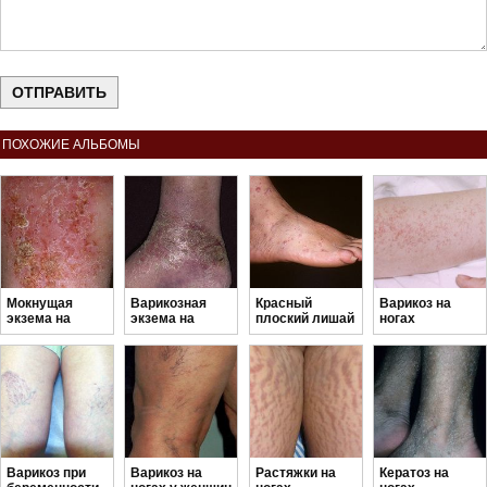
ПОХОЖИЕ АЛЬБОМЫ
Мокнущая
Варикозная
Красный
Варикоз на
экзема на
экзема на
плоский лишай
ногах
ногах
ногах
на ногах
начальная
стадия
Варикоз при
Варикоз на
Растяжки на
Кератоз на