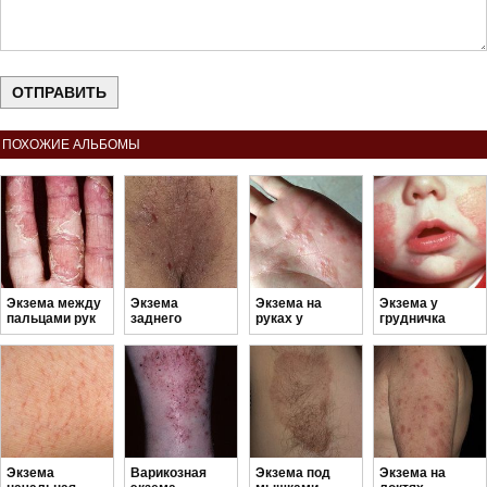
ПОХОЖИЕ АЛЬБОМЫ
Экзема между
Экзема
Экзема на
Экзема у
пальцами рук
заднего
руках у
грудничка
прохода
ребенка
Экзема
Варикозная
Экзема под
Экзема на