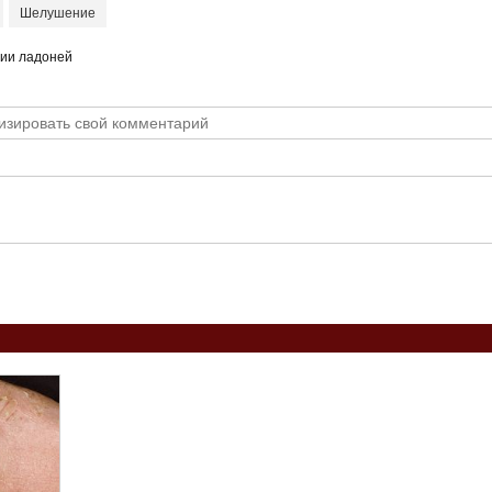
Шелушение
мии ладоней