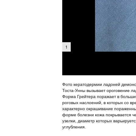
1
Фото кератодермии ладоней демонс
Тоста-Унны вызывает ороговение ла
Форма Грейтера поражает в большин
роговых наслоений, в которых со в
характерно окрашивание пораженных
форме болезни кожа покрывается че
узелки, диаметр которых варьируетс
углубления.