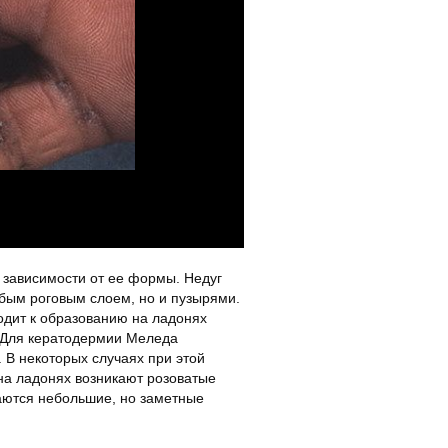
2
зависимости от ее формы. Недуг
бым роговым слоем, но и пузырями.
одит к образованию на ладонях
. Для кератодермии Меледа
 В некоторых случаях при этой
на ладонях возникают розоватые
таются небольшие, но заметные