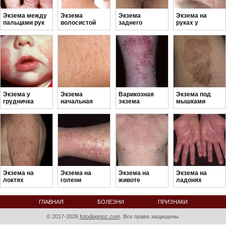
Экзема между
Экзема
Экзема
Экзема на
пальцами рук
волосистой
заднего
руках у
части головы
прохода
ребенка
Экзема у
Экзема
Варикозная
Экзема под
грудничка
начальная
экзема
мышками
стадия
Экзема на
Экзема на
Экзема на
Экзема на
локтях
голени
животе
ладонях
ГЛАВНАЯ
БОЛЕЗНИ
ПРИЗНАКИ
А - Я
© 2017-2026
fotodiagnoz.com
. Все права защищены.