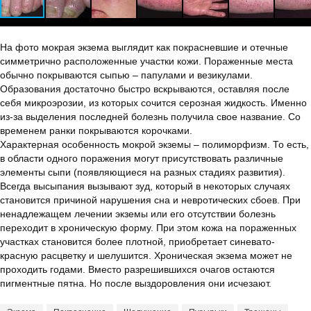
На фото мокрая экзема выглядит как покрасневшие и отечные
симметрично расположенные участки кожи. Пораженные места
обычно покрываются сыпью – папулами и везикулами.
Образования достаточно быстро вскрываются, оставляя после
себя микроэрозии, из которых сочится серозная жидкость. Именно
из-за выделения последней болезнь получила свое название. Со
временем ранки покрываются корочками.
Характерная особенность мокрой экземы – полиморфизм. То есть,
в области одного поражения могут присутствовать различные
элементы сыпи (появляющиеся на разных стадиях развития).
Всегда высыпания вызывают зуд, который в некоторых случаях
становится причиной нарушения сна и невротических сбоев. При
ненадлежащем лечении экземы или его отсутствии болезнь
переходит в хроническую форму. При этом кожа на пораженных
участках становится более плотной, приобретает синевато-
красную расцветку и шелушится. Хроническая экзема может не
проходить годами. Вместо разрешившихся очагов остаются
пигментные пятна. Но после выздоровления они исчезают.