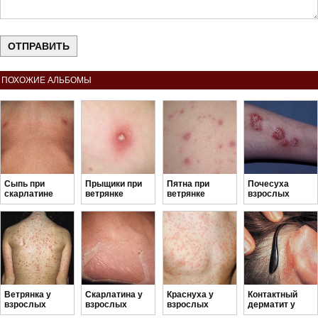
ПОХОЖИЕ АЛЬБОМЫ
Сыпь при
Прыщики при
Пятна при
Почесуха
скарлатине
ветрянке
ветрянке
взрослых
Ветрянка у
Скарлатина у
Краснуха у
Контактный
взрослых
взрослых
взрослых
дерматит у
взрослых