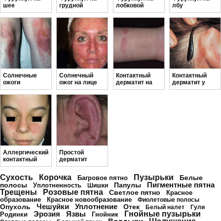
шее
грудной
лобковой
лбу
железе
области
Солнечные
Солнечный
Контактный
Контактный
ожоги
ожог на лице
дерматит на
дерматит у
ногах
взрослых
Аллергический
Простой
контактный
дерматит
дерматит у
детей
Сухость
Корочка
Пузырьки
Белые
Багровое пятно
Пигментные пятна
полосы
Папулы
Уплотненность
Шишки
Трещены
Розовые пятна
Светлое пятно
Красное
образование
Красное новообразование
Фиолетовые полосы
Чешуйки
Уплотнение
Опухоль
Отек
Белый налет
Гули
Эрозия
Язвы
Гнойные пузырьки
Родинки
Гнойник