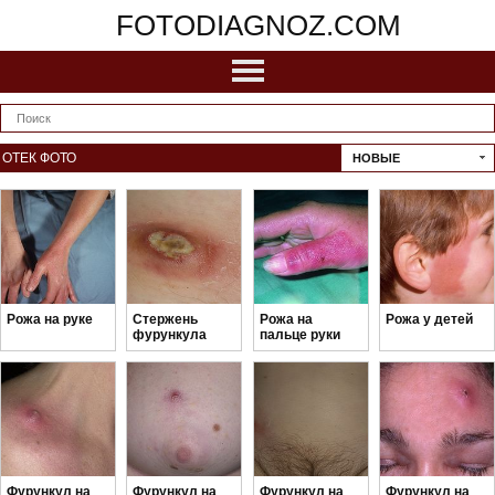
FOTODIAGNOZ.COM
ОТЕК ФОТО
НОВЫЕ
Рожа на руке
Стержень
Рожа на
Рожа у детей
фурункула
пальце руки
Фурункул на
Фурункул на
Фурункул на
Фурункул на